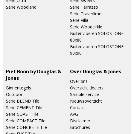
Serie Ultra
Serie Sweets
Serie Woodland
Serie Terrazzo
Serie Traverlime
Serie Villa
Serie Woodcirkle
Buitenvloeren SOLOSTONE
80x80
Buitenvloeren SOLOSTONE
90x90
Piet Boon by Douglas &
Over Douglas & Jones
Jones
Over ons
Binnentegels
Overzicht dealers
Outdoor
Sample service
Serie BLEND Tile
Nieuwsoverzicht
Serie CEMENT Tile
Contact
Serie COAST Tile
AVG
Serie COMPACT Tile
Disclaimer
Serie CONCRETE Tile
Brochures
Serie FUSE Tile