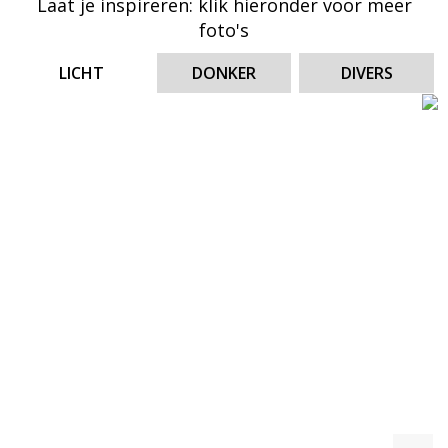
Laat je inspireren: klik hieronder voor meer
eigen stijl creëren.
foto's
Deze bijzondere tegelcollectie in het echt bekijken?
LICHT
DONKER
DIVERS
Vind hier een dealer bij jou in de buurt!