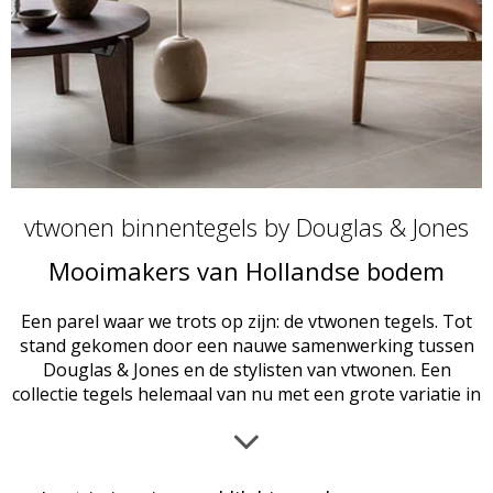
vtwonen binnentegels by Douglas & Jones
Mooimakers van Hollandse bodem
Een parel waar we trots op zijn: de vtwonen tegels. Tot
stand gekomen door een nauwe samenwerking tussen
Douglas & Jones en de stylisten van vtwonen. Een
collectie tegels helemaal van nu met een grote variatie in
formaten, kleuren en structuren. Voor op de vloer of
tegen de wand. Houtlook en betonlook tegels met een
klassiek of modern tintje. Sober en kleurrijk. Strak en
speels. Je kunt ze naar hartenlust mixen & matchen en je