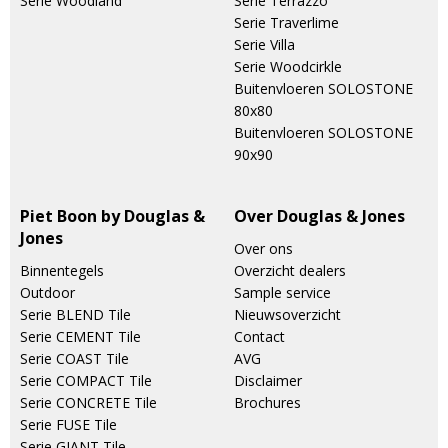
Serie Woodland
Serie Terrazzo
Serie Traverlime
Serie Villa
Serie Woodcirkle
Buitenvloeren SOLOSTONE
80x80
Buitenvloeren SOLOSTONE
90x90
Piet Boon by Douglas &
Over Douglas & Jones
Jones
Over ons
Binnentegels
Overzicht dealers
Outdoor
Sample service
Serie BLEND Tile
Nieuwsoverzicht
Serie CEMENT Tile
Contact
Serie COAST Tile
AVG
Serie COMPACT Tile
Disclaimer
Serie CONCRETE Tile
Brochures
Serie FUSE Tile
Serie GIANT Tile