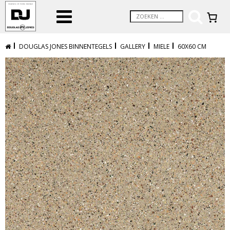
DOUGLAS JONES BINNENTEGELS
GALLERY
MIELE
60X60 CM