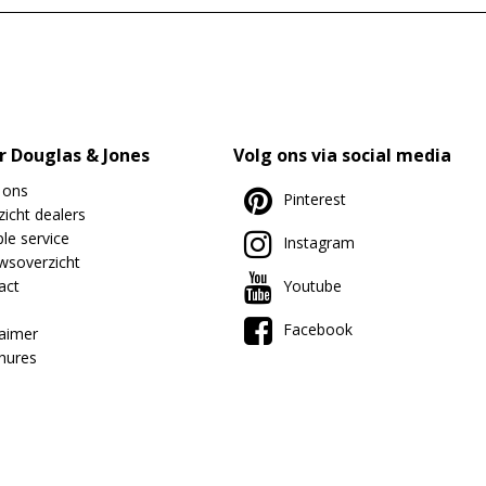
r Douglas & Jones
Volg ons via social media
 ons
Pinterest
icht dealers
le service
Instagram
wsoverzicht
act
Youtube
Facebook
laimer
hures