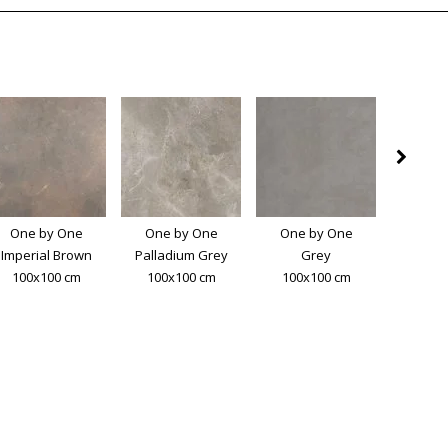
One by One
One by One
One by One
One 
Imperial Brown
Palladium Grey
Grey
Sm
100x100 cm
100x100 cm
100x100 cm
100x