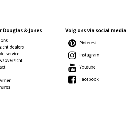
r Douglas & Jones
Volg ons via social media
 ons
Pinterest
icht dealers
le service
Instagram
wsoverzicht
act
Youtube
Facebook
laimer
hures