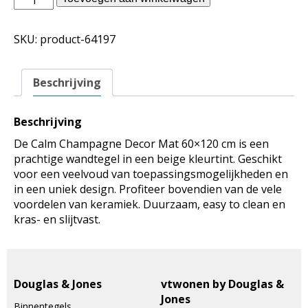
Jones
binnentegels
SKU:
product-64197
-
Calm
Champagne
Beschrijving
Decor
Mat
60x120
Beschrijving
aantal
De Calm Champagne Decor Mat 60×120 cm is een
prachtige wandtegel in een beige kleurtint. Geschikt
voor een veelvoud van toepassingsmogelijkheden en
in een uniek design. Profiteer bovendien van de vele
voordelen van keramiek. Duurzaam, easy to clean en
kras- en slijtvast.
Douglas & Jones
vtwonen by Douglas &
Jones
Binnentegels