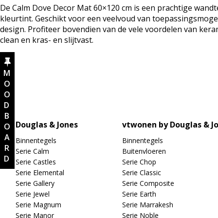
aantal
De Calm Dove Decor Mat 60×120 cm is een prachtige wandteg
kleurtint. Geschikt voor een veelvoud van toepassingsmoge
design. Profiteer bovendien van de vele voordelen van ker
clean en kras- en slijtvast.
MOODBOARD
Douglas & Jones
vtwonen by Douglas & J
Binnentegels
Binnentegels
Serie Calm
Buitenvloeren
Serie Castles
Serie Chop
Serie Elemental
Serie Classic
Serie Gallery
Serie Composite
Serie Jewel
Serie Earth
Serie Magnum
Serie Marrakesh
Serie Manor
Serie Noble