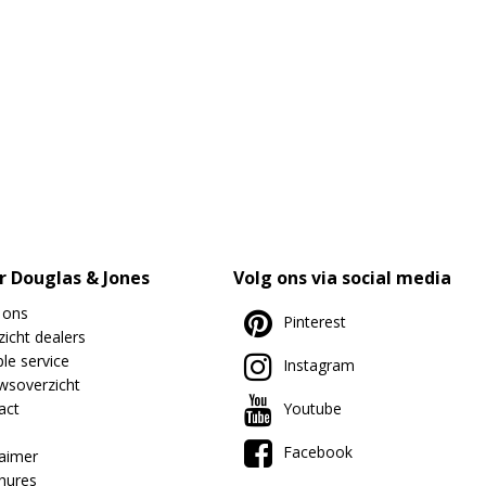
r Douglas & Jones
Volg ons via social media
 ons
Pinterest
icht dealers
le service
Instagram
wsoverzicht
act
Youtube
Facebook
laimer
hures