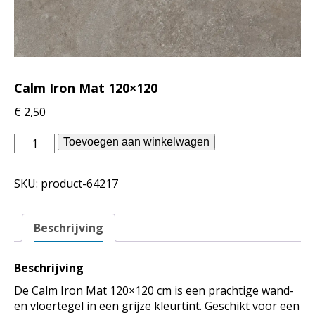
Calm Iron Mat 120×120
€
2,50
Douglas
Toevoegen aan winkelwagen
Jones
binnentegels
SKU:
product-64217
-
Calm
Iron
Beschrijving
Mat
120x120
aantal
Beschrijving
De Calm Iron Mat 120×120 cm is een prachtige wand-
en vloertegel in een grijze kleurtint. Geschikt voor een