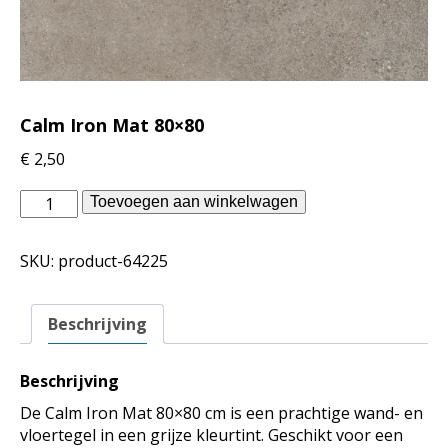
Calm Iron Mat 80×80
€
2,50
Douglas
Toevoegen aan winkelwagen
Jones
binnentegels
SKU:
product-64225
-
Calm
Iron
Beschrijving
Mat
80x80
aantal
Beschrijving
De Calm Iron Mat 80×80 cm is een prachtige wand- en
vloertegel in een grijze kleurtint. Geschikt voor een