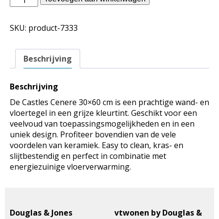
Jones
binnentegels
SKU:
product-7333
-
Castles
Cenere
Beschrijving
30x60
aantal
Beschrijving
De Castles Cenere 30×60 cm is een prachtige wand- en
vloertegel in een grijze kleurtint. Geschikt voor een
veelvoud van toepassingsmogelijkheden en in een
uniek design. Profiteer bovendien van de vele
voordelen van keramiek. Easy to clean, kras- en
slijtbestendig en perfect in combinatie met
energiezuinige vloerverwarming.
Douglas & Jones
vtwonen by Douglas &