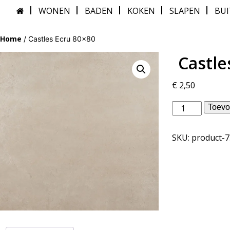
WONEN
BADEN
KOKEN
SLAPEN
BU
Home
/ Castles Ecru 80×80
Castle
€
2,50
Douglas
Toevo
Jones
binnentegels
SKU:
product-
-
Castles
Ecru
80x80
aantal