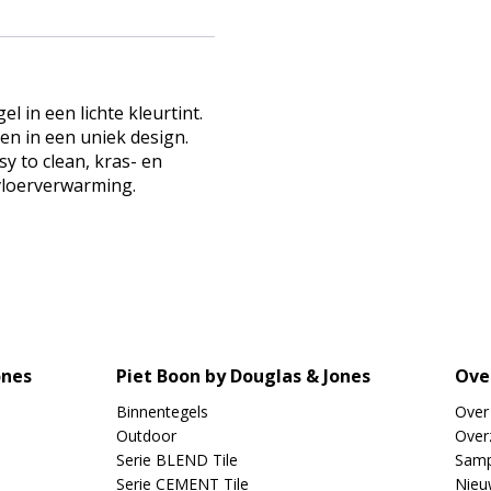
l in een lichte kleurtint.
n in een uniek design.
y to clean, kras- en
 vloerverwarming.
ones
Piet Boon by Douglas & Jones
Ove
Binnentegels
Over
Outdoor
Overz
Serie BLEND Tile
Samp
Serie CEMENT Tile
Nieu