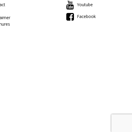
act
Youtube
Facebook
laimer
hures