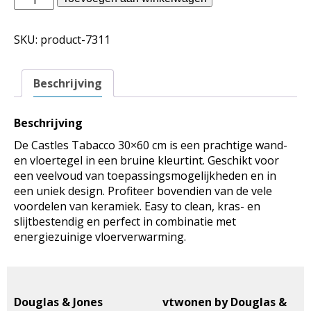
Jones
binnentegels
SKU:
product-7311
-
Castles
Tabacco
Beschrijving
30x60
aantal
Beschrijving
De Castles Tabacco 30×60 cm is een prachtige wand-
en vloertegel in een bruine kleurtint. Geschikt voor
een veelvoud van toepassingsmogelijkheden en in
een uniek design. Profiteer bovendien van de vele
voordelen van keramiek. Easy to clean, kras- en
slijtbestendig en perfect in combinatie met
energiezuinige vloerverwarming.
Douglas & Jones
vtwonen by Douglas &