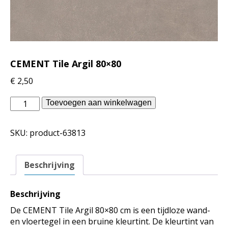
CEMENT Tile Argil 80×80
€
2,50
Piet
Toevoegen aan winkelwagen
Boon
binnentegels
SKU:
product-63813
-
CEMENT
Tile
Beschrijving
Argil
80x80
aantal
Beschrijving
De CEMENT Tile Argil 80×80 cm is een tijdloze wand-
en vloertegel in een bruine kleurtint. De kleurtint van