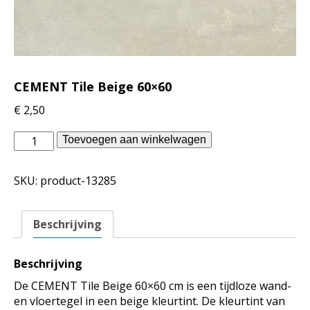
CEMENT Tile Beige 60×60
€
2,50
Piet
Toevoegen aan winkelwagen
Boon
binnentegels
SKU:
product-13285
-
CEMENT
Tile
Beschrijving
Beige
60x60
aantal
Beschrijving
De CEMENT Tile Beige 60×60 cm is een tijdloze wand-
en vloertegel in een beige kleurtint. De kleurtint van