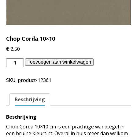
Chop Corda 10×10
€
2,50
vtwonen
Toevoegen aan winkelwagen
binnentegels
-
SKU:
product-12361
Chop
Corda
10x10
Beschrijving
aantal
Beschrijving
Chop Corda 10×10 cm is een prachtige wandtegel in
een bruine kleurtint. Overal in huis meer dan welkom