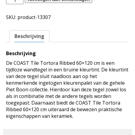
Boon
binnentegels
SKU:
product-13307
-
COAST
Tile
Beschrijving
Tortora
Ribbed
60x120
Beschrijving
aantal
De COAST Tile Tortora Ribbed 60×120 cm is een
tijdloze wandtegel in een bruine kleurtint. De kleurtint
van deze tegel sluit naadloos aan op het
kenmerkende ingetogen kleurenpalet van de gehele
Piet Boon collectie. Hierdoor kan deze tegel zowel los
als in combinatie met de andere tegels worden
toegepast. Daarnaast biedt de COAST Tile Tortora
Ribbed 60×120 cm uiteraard de bewezen praktische
eigenschappen van keramiek.