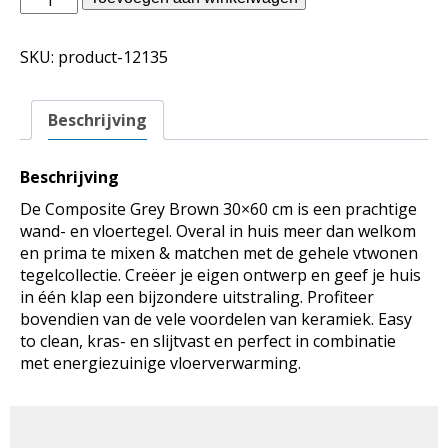
binnentegels
-
SKU:
product-12135
Composite
Grey
Brown
Beschrijving
30x60
aantal
Beschrijving
De Composite Grey Brown 30×60 cm is een prachtige
wand- en vloertegel. Overal in huis meer dan welkom
en prima te mixen & matchen met de gehele vtwonen
tegelcollectie. Creëer je eigen ontwerp en geef je huis
in één klap een bijzondere uitstraling. Profiteer
bovendien van de vele voordelen van keramiek. Easy
to clean, kras- en slijtvast en perfect in combinatie
met energiezuinige vloerverwarming.