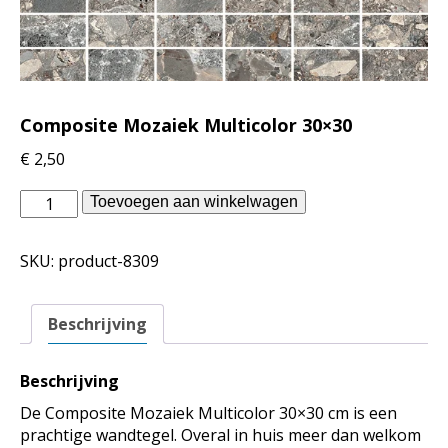
Composite Mozaiek Multicolor 30×30
€
2,50
vtwonen
Toevoegen aan winkelwagen
binnentegels
-
SKU:
product-8309
Composite
Mozaiek
Multicolor
Beschrijving
30x30
aantal
Beschrijving
De Composite Mozaiek Multicolor 30×30 cm is een
prachtige wandtegel. Overal in huis meer dan welkom