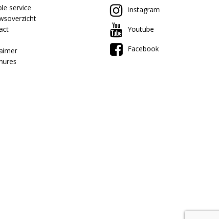
le service
Instagram
wsoverzicht
act
Youtube
Facebook
laimer
hures