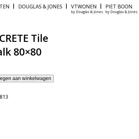
ITEN
DOUGLAS & JONES
VTWONEN
PIET BOON
by Douglas & Jones
by Douglas & Jones
RETE Tile
lk 80×80
egen aan winkelwagen
1813