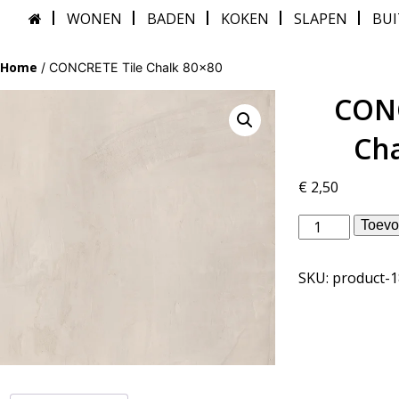
WONEN
BADEN
KOKEN
SLAPEN
BU
Home
/ CONCRETE Tile Chalk 80×80
CONC
Cha
€
2,50
Piet
Toevo
Boon
binnentegels
SKU:
product-
-
CONCRETE
Tile
Chalk
80x80
aantal