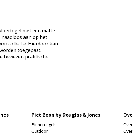
vloertegel met een matte
t naadloos aan op het
n collectie. Hierdoor kan
s worden toegepast.
de bewezen praktische
ones
Piet Boon by Douglas & Jones
Ove
Binnentegels
Over
Outdoor
Overz