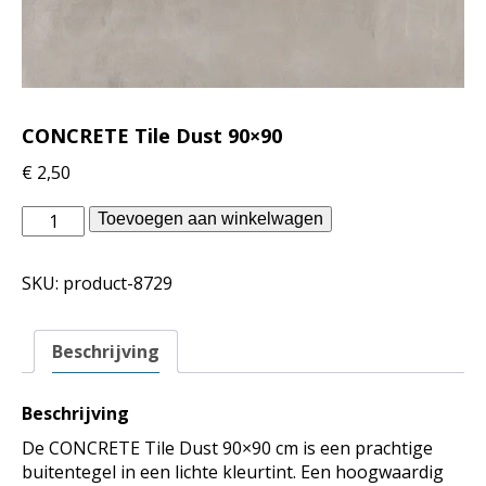
CONCRETE Tile Dust 90×90
€
2,50
Piet
Toevoegen aan winkelwagen
Boon
outdoor
SKU:
product-8729
-
CONCRETE
Tile
Beschrijving
Dust
90x90
aantal
Beschrijving
De CONCRETE Tile Dust 90×90 cm is een prachtige
buitentegel in een lichte kleurtint. Een hoogwaardig