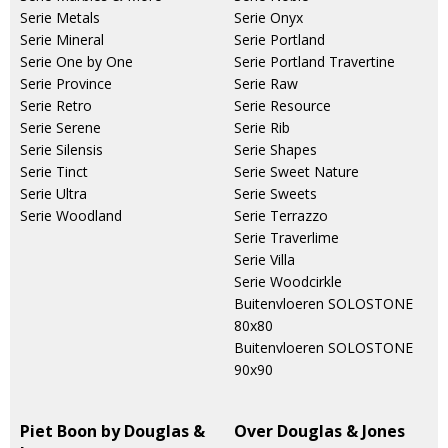
Serie Metals
Serie Onyx
Serie Mineral
Serie Portland
Serie One by One
Serie Portland Travertine
Serie Province
Serie Raw
Serie Retro
Serie Resource
Serie Serene
Serie Rib
Serie Silensis
Serie Shapes
Serie Tinct
Serie Sweet Nature
Serie Ultra
Serie Sweets
Serie Woodland
Serie Terrazzo
Serie Traverlime
Serie Villa
Serie Woodcirkle
Buitenvloeren SOLOSTONE
80x80
Buitenvloeren SOLOSTONE
90x90
Piet Boon by Douglas &
Over Douglas & Jones