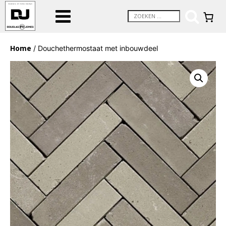
Home
/ Douchethermostaat met inbouwdeel