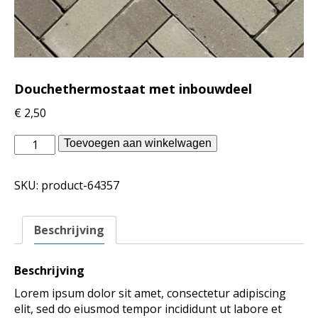
Douchethermostaat met inbouwdeel
€
2,50
vtwonen
Toevoegen aan winkelwagen
badkamer
-
SKU:
product-64357
Douchethermostaat
met
inbouwdeel
Beschrijving
aantal
Beschrijving
Lorem ipsum dolor sit amet, consectetur adipiscing
elit, sed do eiusmod tempor incididunt ut labore et