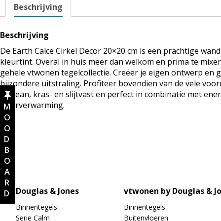
Beschrijving
Beschrijving
De Earth Calce Cirkel Decor 20×20 cm is een prachtige wand
kleurtint. Overal in huis meer dan welkom en prima te mix
gehele vtwonen tegelcollectie. Creëer je eigen ontwerp en g
bijzondere uitstraling. Profiteer bovendien van de vele voo
to clean, kras- en slijtvast en perfect in combinatie met ene
vloerverwarming.
MOODBOARD
Douglas & Jones
vtwonen by Douglas & J
Binnentegels
Binnentegels
Serie Calm
Buitenvloeren