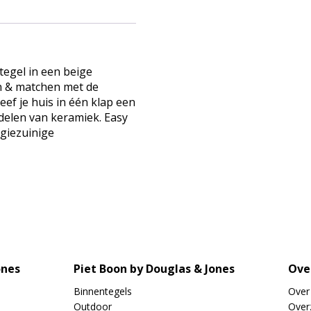
tegel in een beige
en & matchen met de
eef je huis in één klap een
rdelen van keramiek. Easy
rgiezuinige
ones
Piet Boon by Douglas & Jones
Ove
Binnentegels
Over
Outdoor
Overz