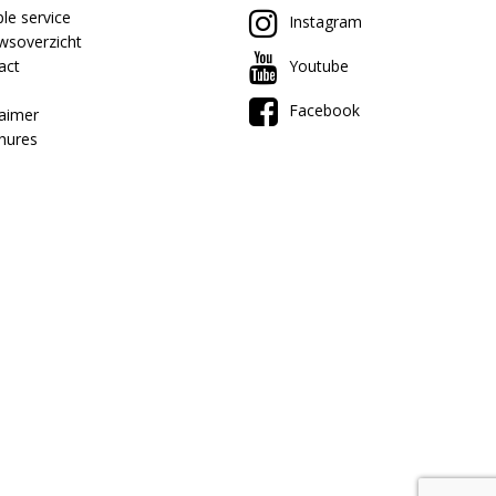
le service
Instagram
wsoverzicht
act
Youtube
Facebook
laimer
hures