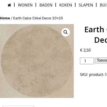
WONEN
BADEN
KOKEN
SLAPEN
BU
Home
/ Earth Calce Cirkel Decor 20×20
Earth 
Dec
€
2,50
vtwonen
Toevo
binnentegels
-
SKU:
product-
Earth
Calce
Cirkel
Decor
20x20
aantal