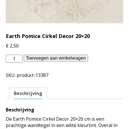
Earth Pomice Cirkel Decor 20×20
€
2,50
vtwonen
Toevoegen aan winkelwagen
binnentegels
-
SKU:
product-13387
Earth
Pomice
Cirkel
Beschrijving
Decor
20x20
aantal
Beschrijving
De Earth Pomice Cirkel Decor 20×20 cm is een
prachtige wandtegel in een witte kleurtint. Overal in