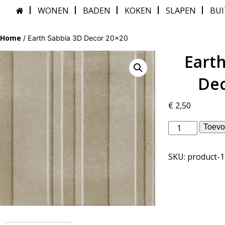
WONEN
BADEN
KOKEN
SLAPEN
BU
Home
/ Earth Sabbia 3D Decor 20×20
Eart
Dec
€
2,50
vtwonen
Toevo
binnentegels
-
SKU:
product-
Earth
Sabbia
3D
Decor
20x20
aantal