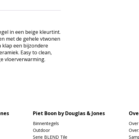
el in een beige kleurtint.
hen met de gehele vtwonen
én klap een bijzondere
eramiek. Easy to clean,
ige vloerverwarming.
ones
Piet Boon by Douglas & Jones
Ove
Binnentegels
Over
Outdoor
Overz
Serie BLEND Tile
Samp