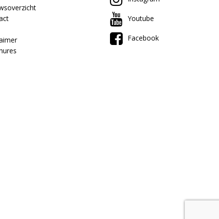
wsoverzicht
act
Youtube
Facebook
laimer
hures