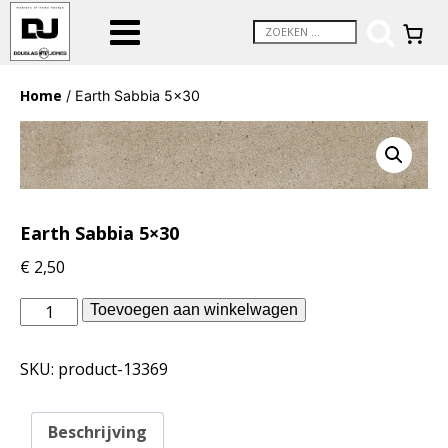
Home
/ Earth Sabbia 5×30
Earth Sabbia 5×30
€
2,50
vtwonen
Toevoegen aan winkelwagen
binnentegels
-
SKU:
product-13369
Earth
Sabbia
5x30
Beschrijving
aantal