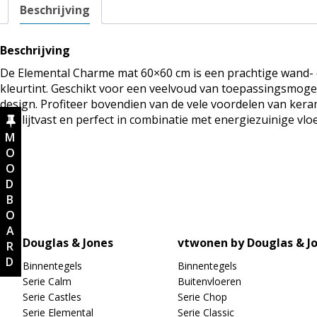
Beschrijving
Beschrijving
De Elemental Charme mat 60×60 cm is een prachtige wand- e
kleurtint. Geschikt voor een veelvoud van toepassingsmoge
design. Profiteer bovendien van de vele voordelen van keram
en slijtvast en perfect in combinatie met energiezuinige vl
MOODBOARD
Douglas & Jones
vtwonen by Douglas & J
Binnentegels
Binnentegels
Serie Calm
Buitenvloeren
Serie Castles
Serie Chop
Serie Elemental
Serie Classic