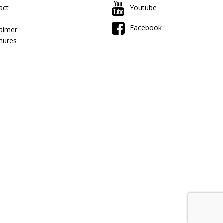
act
Youtube
Facebook
laimer
hures