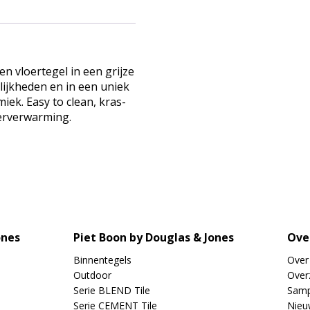
n vloertegel in een grijze
lijkheden en in een uniek
iek. Easy to clean, kras-
oerverwarming.
ones
Piet Boon by Douglas & Jones
Ove
Binnentegels
Over
Outdoor
Overz
Serie BLEND Tile
Samp
Serie CEMENT Tile
Nieu