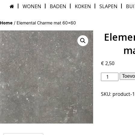
WONEN
BADEN
KOKEN
SLAPEN
BU
Home
/ Elemental Charme mat 60×60
Eleme
ma
€
2,50
Douglas
Toevo
Jones
binnentegels
SKU:
product-
-
Elemental
Charme
mat
60x60
aantal