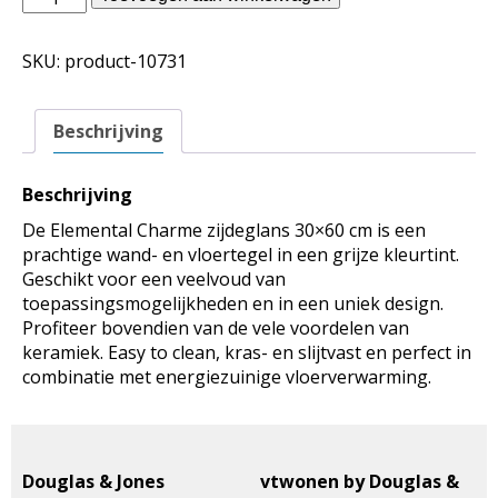
Jones
binnentegels
SKU:
product-10731
-
Elemental
Charme
Beschrijving
zijdeglans
30x60
aantal
Beschrijving
De Elemental Charme zijdeglans 30×60 cm is een
prachtige wand- en vloertegel in een grijze kleurtint.
Geschikt voor een veelvoud van
toepassingsmogelijkheden en in een uniek design.
Profiteer bovendien van de vele voordelen van
keramiek. Easy to clean, kras- en slijtvast en perfect in
combinatie met energiezuinige vloerverwarming.
Douglas & Jones
vtwonen by Douglas &