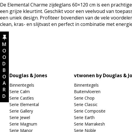
De Elemental Charme zijdeglans 60×120 cm is een prachtige
een grijze kleurtint. Geschikt voor een veelvoud van toepa
een uniek design. Profiteer bovendien van de vele voordele
clean, kras- en slijtvast en perfect in combinatie met energ
MOODBOARD
Douglas & Jones
vtwonen by Douglas & J
Binnentegels
Binnentegels
Serie Calm
Buitenvloeren
Serie Castles
Serie Chop
Serie Elemental
Serie Classic
Serie Gallery
Serie Composite
Serie Jewel
Serie Earth
Serie Magnum
Serie Marrakesh
Serie Manor
Serie Noble