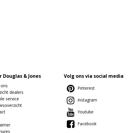
r Douglas & Jones
Volg ons via social media
 ons
Pinterest
icht dealers
le service
Instagram
wsoverzicht
act
Youtube
Facebook
laimer
hures