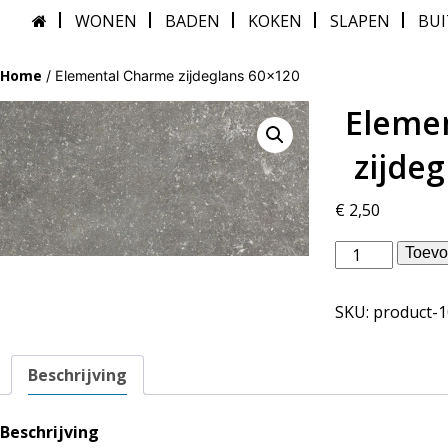
WONEN
BADEN
KOKEN
SLAPEN
BU
Home
/ Elemental Charme zijdeglans 60×120
Eleme
zijde
€
2,50
Douglas
Toevo
Jones
binnentegels
SKU:
product-
-
Elemental
Charme
Beschrijving
zijdeglans
60x120
aantal
Beschrijving