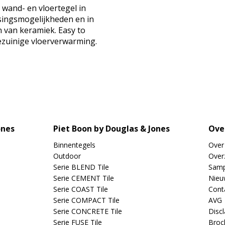
 wand- en vloertegel in
ssingsmogelijkheden en in
n van keramiek. Easy to
iezuinige vloerverwarming.
ones
Piet Boon by Douglas & Jones
Ove
Binnentegels
Over
Outdoor
Overz
Serie BLEND Tile
Samp
Serie CEMENT Tile
Nieu
Serie COAST Tile
Cont
Serie COMPACT Tile
AVG
Serie CONCRETE Tile
Disc
Serie FUSE Tile
Broc