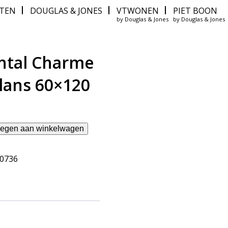
ITEN
DOUGLAS & JONES
VTWONEN
PIET BOON
by Douglas & Jones
by Douglas & Jones
ntal Charme
glans 60×120
egen aan winkelwagen
10736