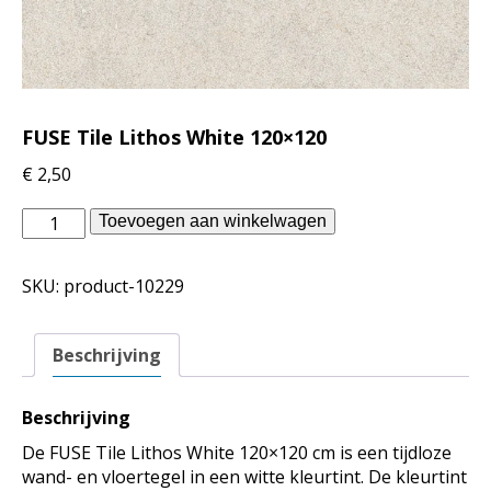
FUSE Tile Lithos White 120×120
€
2,50
Piet
Toevoegen aan winkelwagen
Boon
binnentegels
SKU:
product-10229
-
FUSE
Tile
Beschrijving
Lithos
White
120x120
Beschrijving
aantal
De FUSE Tile Lithos White 120×120 cm is een tijdloze
wand- en vloertegel in een witte kleurtint. De kleurtint