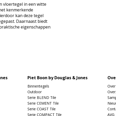
 vloertegel in een witte
p het kenmerkende
Hierdoor kan deze tegel
egepast. Daarnaast biedt
 praktische eigenschappen
ones
Piet Boon by Douglas & Jones
Ove
Binnentegels
Over
Outdoor
Overz
Serie BLEND Tile
Samp
Serie CEMENT Tile
Nieu
Serie COAST Tile
Cont
Serie COMPACT Tile
AVG