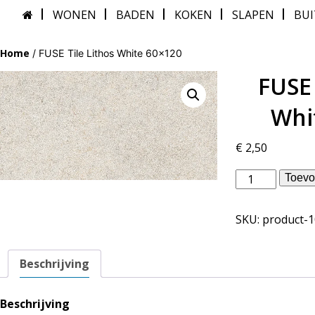
WONEN
BADEN
KOKEN
SLAPEN
BU
Home
/ FUSE Tile Lithos White 60×120
FUSE 
Whi
€
2,50
Piet
Toevo
Boon
binnentegels
SKU:
product-
-
FUSE
Tile
Beschrijving
Lithos
White
60x120
Beschrijving