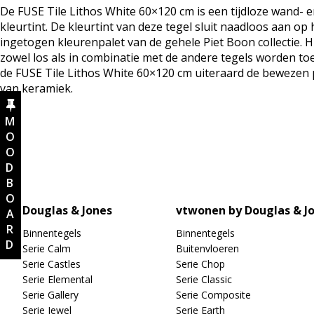
aantal
De FUSE Tile Lithos White 60×120 cm is een tijdloze wand- en
kleurtint. De kleurtint van deze tegel sluit naadloos aan o
ingetogen kleurenpalet van de gehele Piet Boon collectie. 
zowel los als in combinatie met de andere tegels worden to
de FUSE Tile Lithos White 60×120 cm uiteraard de bewezen
van keramiek.
MOODBOARD
Douglas & Jones
vtwonen by Douglas & J
Binnentegels
Binnentegels
Serie Calm
Buitenvloeren
Serie Castles
Serie Chop
Serie Elemental
Serie Classic
Serie Gallery
Serie Composite
Serie Jewel
Serie Earth