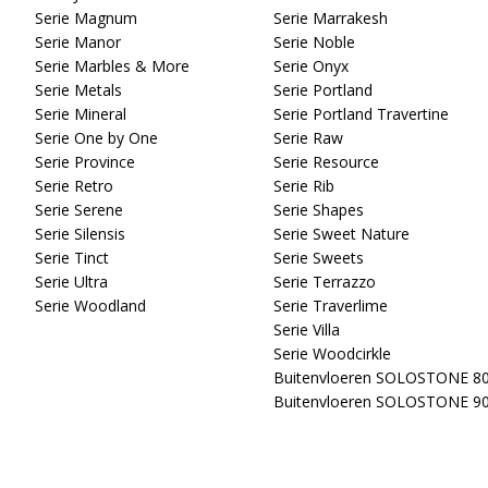
Serie Magnum
Serie Marrakesh
Serie Manor
Serie Noble
Serie Marbles & More
Serie Onyx
Serie Metals
Serie Portland
Serie Mineral
Serie Portland Travertine
Serie One by One
Serie Raw
Serie Province
Serie Resource
Serie Retro
Serie Rib
Serie Serene
Serie Shapes
Serie Silensis
Serie Sweet Nature
Serie Tinct
Serie Sweets
Serie Ultra
Serie Terrazzo
Serie Woodland
Serie Traverlime
Serie Villa
Serie Woodcirkle
Buitenvloeren SOLOSTONE 8
Buitenvloeren SOLOSTONE 9
Copyright 2026 © Douglas & Jones