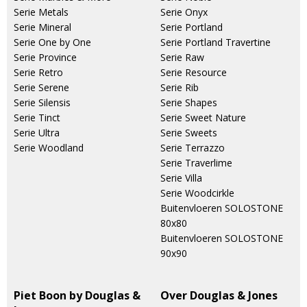
Serie Metals
Serie Onyx
Serie Mineral
Serie Portland
Serie One by One
Serie Portland Travertine
Serie Province
Serie Raw
Serie Retro
Serie Resource
Serie Serene
Serie Rib
Serie Silensis
Serie Shapes
Serie Tinct
Serie Sweet Nature
Serie Ultra
Serie Sweets
Serie Woodland
Serie Terrazzo
Serie Traverlime
Serie Villa
Serie Woodcirkle
Buitenvloeren SOLOSTONE
80x80
Buitenvloeren SOLOSTONE
90x90
Piet Boon by Douglas &
Over Douglas & Jones