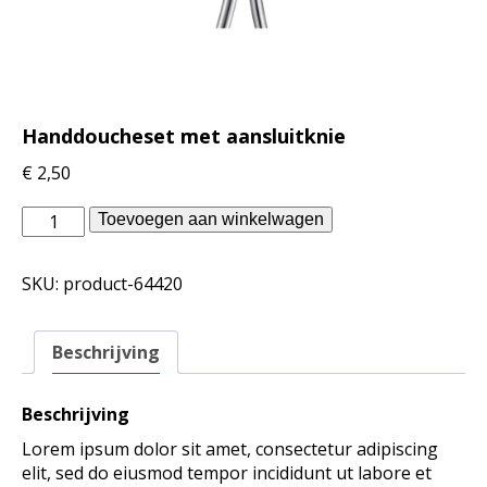
Handdoucheset met aansluitknie
€
2,50
vtwonen
Toevoegen aan winkelwagen
badkamer
-
SKU:
product-64420
Handdoucheset
met
aansluitknie
Beschrijving
aantal
Beschrijving
Lorem ipsum dolor sit amet, consectetur adipiscing
elit, sed do eiusmod tempor incididunt ut labore et