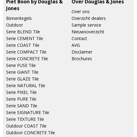
Piet Boon by Douglas &
Over Douglas & Jones
Jones
Over ons
Binnentegels
Overzicht dealers
Outdoor
Sample service
Serie BLEND Tile
Nieuwsoverzicht
Serie CEMENT Tile
Contact
Serie COAST Tile
AVG
Serie COMPACT Tile
Disclaimer
Serie CONCRETE Tile
Brochures
Serie FUSE Tile
Serie GIANT Tile
Serie GLAZE Tile
Serie NATURAL Tile
Serie PIXEL Tile
Serie PURE Tile
Serie SAND Tile
Serie SIGNATURE Tile
Serie TEXTURE Tile
Outdoor COAST Tile
Outdoor CONCRETE Tile