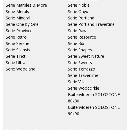
Serie Marbles & More
Serie Noble
Serie Metals
Serie Onyx
Serie Mineral
Serie Portland
Serie One by One
Serie Portland Travertine
Serie Province
Serie Raw
Serie Retro
Serie Resource
Serie Serene
Serie Rib
Serie Silensis
Serie Shapes
Serie Tinct
Serie Sweet Nature
Serie Ultra
Serie Sweets
Serie Woodland
Serie Terrazzo
Serie Traverlime
Serie Villa
Serie Woodcirkle
Buitenvloeren SOLOSTONE
80x80
Buitenvloeren SOLOSTONE
90x90