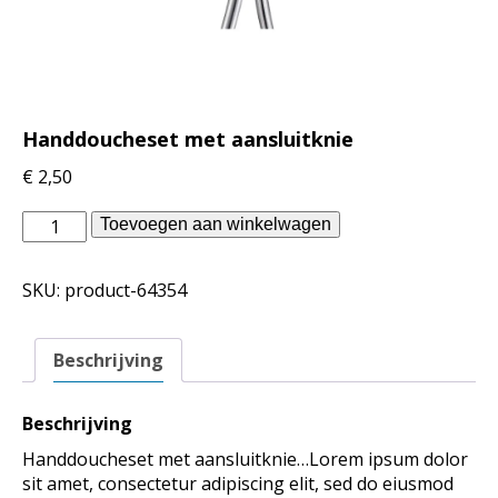
Handdoucheset met aansluitknie
€
2,50
vtwonen
Toevoegen aan winkelwagen
badkamer
-
SKU:
product-64354
Handdoucheset
met
aansluitknie
Beschrijving
aantal
Beschrijving
Handdoucheset met aansluitknie…Lorem ipsum dolor
sit amet, consectetur adipiscing elit, sed do eiusmod