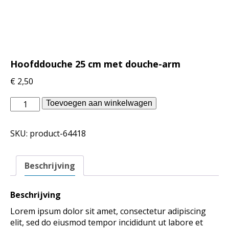
Hoofddouche 25 cm met douche-arm
€
2,50
vtwonen
Toevoegen aan winkelwagen
badkamer
-
SKU:
product-64418
Hoofddouche
25
cm
Beschrijving
met
douche-
arm
Beschrijving
aantal
Lorem ipsum dolor sit amet, consectetur adipiscing
elit, sed do eiusmod tempor incididunt ut labore et