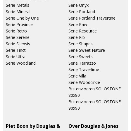
Serie Metals
Serie Onyx
Serie Mineral
Serie Portland
Serie One by One
Serie Portland Travertine
Serie Province
Serie Raw
Serie Retro
Serie Resource
Serie Serene
Serie Rib
Serie Silensis
Serie Shapes
Serie Tinct
Serie Sweet Nature
Serie Ultra
Serie Sweets
Serie Woodland
Serie Terrazzo
Serie Traverlime
Serie Villa
Serie Woodcirkle
Buitenvloeren SOLOSTONE
80x80
Buitenvloeren SOLOSTONE
90x90
Piet Boon by Douglas &
Over Douglas & Jones