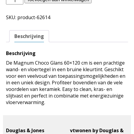
Jones
binnentegels
SKU:
product-62614
-
Magnum
Choco
Beschrijving
Glans
60x120
aantal
Beschrijving
De Magnum Choco Glans 60×120 cm is een prachtige
wand- en vloertegel in een bruine kleurtint. Geschikt
voor een veelvoud van toepassingsmogelijkheden en
in een uniek design. Profiteer bovendien van de vele
voordelen van keramiek. Easy to clean, kras- en
slijtvast en perfect in combinatie met energiezuinige
vloerverwarming.
Douglas & Jones
vtwonen by Douglas &