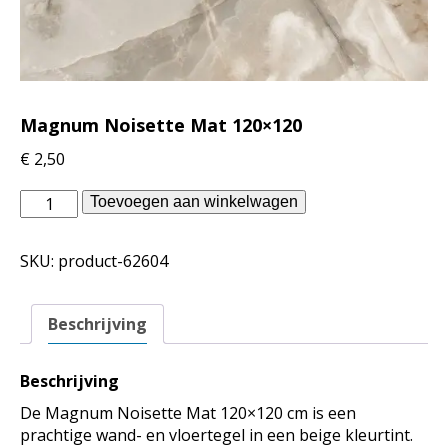
Magnum Noisette Mat 120×120
€
2,50
Douglas
Toevoegen aan winkelwagen
Jones
binnentegels
SKU:
product-62604
-
Magnum
Noisette
Beschrijving
Mat
120x120
aantal
Beschrijving
De Magnum Noisette Mat 120×120 cm is een
prachtige wand- en vloertegel in een beige kleurtint.