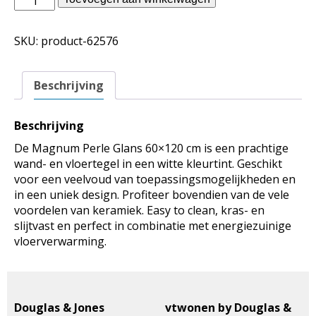
Jones
binnentegels
SKU:
product-62576
-
Magnum
Perle
Beschrijving
Glans
60x120
aantal
Beschrijving
De Magnum Perle Glans 60×120 cm is een prachtige
wand- en vloertegel in een witte kleurtint. Geschikt
voor een veelvoud van toepassingsmogelijkheden en
in een uniek design. Profiteer bovendien van de vele
voordelen van keramiek. Easy to clean, kras- en
slijtvast en perfect in combinatie met energiezuinige
vloerverwarming.
Douglas & Jones
vtwonen by Douglas &