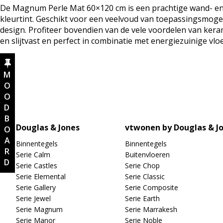
De Magnum Perle Mat 60×120 cm is een prachtige wand- en 
kleurtint. Geschikt voor een veelvoud van toepassingsmoge
design. Profiteer bovendien van de vele voordelen van keram
en slijtvast en perfect in combinatie met energiezuinige vl
MOODBOARD
Douglas & Jones
vtwonen by Douglas & J
Binnentegels
Binnentegels
Serie Calm
Buitenvloeren
Serie Castles
Serie Chop
Serie Elemental
Serie Classic
Serie Gallery
Serie Composite
Serie Jewel
Serie Earth
Serie Magnum
Serie Marrakesh
Serie Manor
Serie Noble