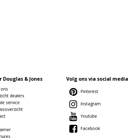
r Douglas & Jones
Volg ons via social media
 ons
Pinterest
icht dealers
le service
Instagram
wsoverzicht
act
Youtube
Facebook
laimer
hures