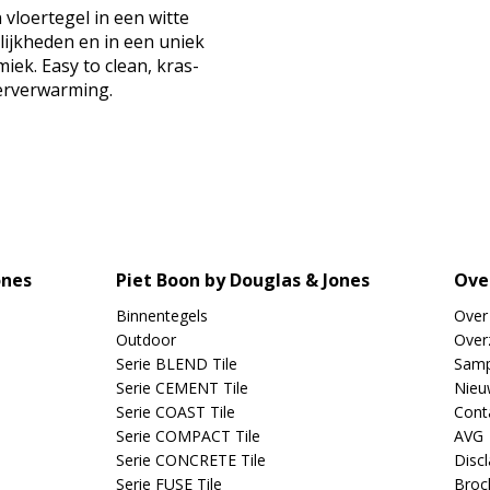
vloertegel in een witte
lijkheden en in een uniek
iek. Easy to clean, kras-
oerverwarming.
ones
Piet Boon by Douglas & Jones
Ove
Binnentegels
Over
Outdoor
Overz
Serie BLEND Tile
Samp
Serie CEMENT Tile
Nieu
Serie COAST Tile
Cont
Serie COMPACT Tile
AVG
Serie CONCRETE Tile
Disc
Serie FUSE Tile
Broc