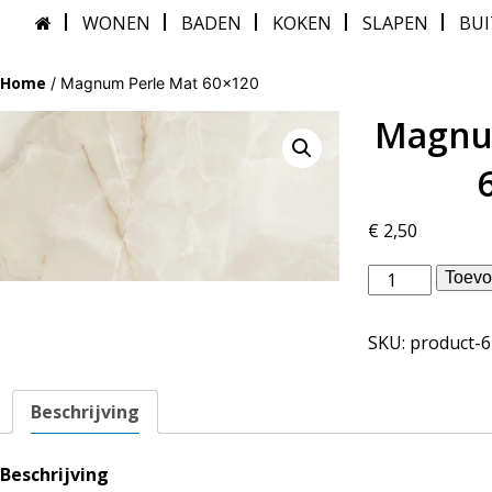
WONEN
BADEN
KOKEN
SLAPEN
BU
Home
/ Magnum Perle Mat 60×120
Magnu
€
2,50
Douglas
Toevo
Jones
binnentegels
SKU:
product-
-
Magnum
Perle
Beschrijving
Mat
60x120
aantal
Beschrijving