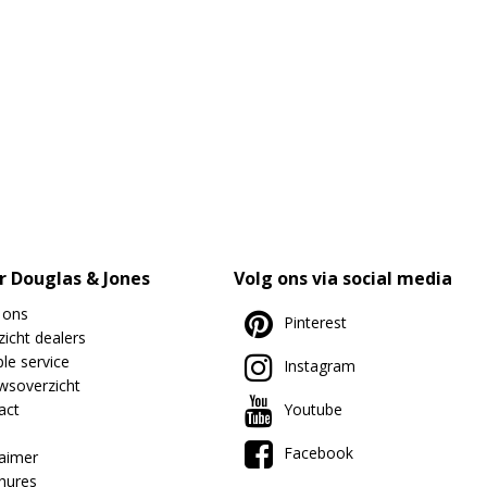
r Douglas & Jones
Volg ons via social media
 ons
Pinterest
icht dealers
le service
Instagram
wsoverzicht
act
Youtube
Facebook
laimer
hures