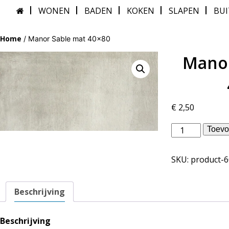
WONEN
BADEN
KOKEN
SLAPEN
BU
Home
/ Manor Sable mat 40×80
Manor
€
2,50
Douglas
Toevo
Jones
binnentegels
SKU:
product-
-
Manor
Sable
Beschrijving
mat
40x80
aantal
Beschrijving