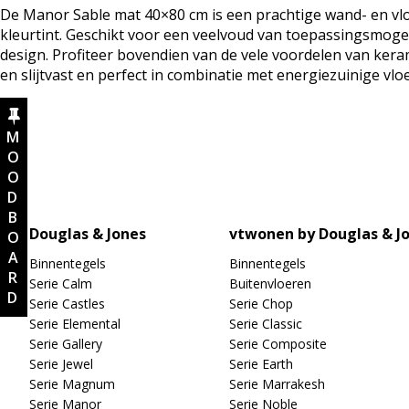
De Manor Sable mat 40×80 cm is een prachtige wand- en vloe
kleurtint. Geschikt voor een veelvoud van toepassingsmoge
design. Profiteer bovendien van de vele voordelen van keram
en slijtvast en perfect in combinatie met energiezuinige vl
MOODBOARD
Douglas & Jones
vtwonen by Douglas & J
Binnentegels
Binnentegels
Serie Calm
Buitenvloeren
Serie Castles
Serie Chop
Serie Elemental
Serie Classic
Serie Gallery
Serie Composite
Serie Jewel
Serie Earth
Serie Magnum
Serie Marrakesh
Serie Manor
Serie Noble