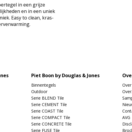
rtegel in een grijze
lijkheden en in een uniek
iek. Easy to clean, kras-
oerverwarming.
ones
Piet Boon by Douglas & Jones
Ove
Binnentegels
Over
Outdoor
Overz
Serie BLEND Tile
Samp
Serie CEMENT Tile
Nieu
Serie COAST Tile
Cont
Serie COMPACT Tile
AVG
Serie CONCRETE Tile
Disc
Serie FUSE Tile
Broc