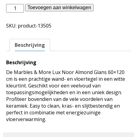
Douglas
Toevoegen aan winkelwagen
Jones
binnentegels
SKU:
product-13505
-
Marbles
&
Beschrijving
More
Lux
Noor
Beschrijving
Almond
De Marbles & More Lux Noor Almond Glans 60×120
Glans
cm is een prachtige wand- en vloertegel in een witte
60x120
kleurtint. Geschikt voor een veelvoud van
aantal
toepassingsmogelijkheden en in een uniek design.
Profiteer bovendien van de vele voordelen van
keramiek. Easy to clean, kras- en slijtbestendig en
perfect in combinatie met energiezuinige
vloerverwarming.