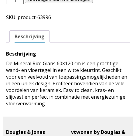
Jones
binnentegels
SKU:
product-63996
-
Mineral
Rice
Beschrijving
Glans
60x120
aantal
Beschrijving
De Mineral Rice Glans 60×120 cm is een prachtige
wand- en vloertegel in een witte kleurtint. Geschikt
voor een veelvoud van toepassingsmogelijkheden en
in een uniek design. Profiteer bovendien van de vele
voordelen van keramiek. Easy to clean, kras- en
slijtvast en perfect in combinatie met energiezuinige
vloerverwarming.
Douglas & Jones
vtwonen by Douglas &