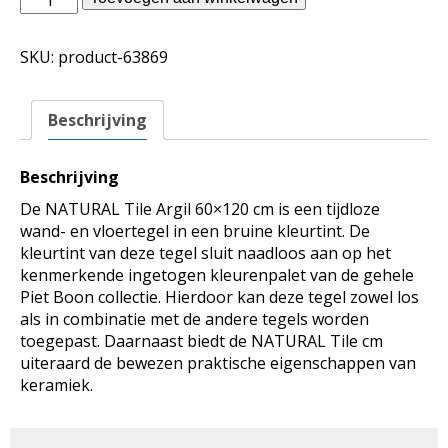
Boon
binnentegels
SKU:
product-63869
-
NATURAL
Tile
Beschrijving
Argil
60x120
aantal
Beschrijving
De NATURAL Tile Argil 60×120 cm is een tijdloze
wand- en vloertegel in een bruine kleurtint. De
kleurtint van deze tegel sluit naadloos aan op het
kenmerkende ingetogen kleurenpalet van de gehele
Piet Boon collectie. Hierdoor kan deze tegel zowel los
als in combinatie met de andere tegels worden
toegepast. Daarnaast biedt de NATURAL Tile cm
uiteraard de bewezen praktische eigenschappen van
keramiek.