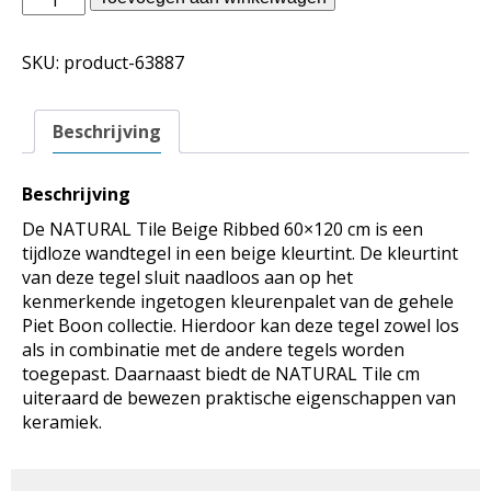
Boon
binnentegels
SKU:
product-63887
-
NATURAL
Tile
Beschrijving
Beige
Ribbed
60x120
Beschrijving
aantal
De NATURAL Tile Beige Ribbed 60×120 cm is een
tijdloze wandtegel in een beige kleurtint. De kleurtint
van deze tegel sluit naadloos aan op het
kenmerkende ingetogen kleurenpalet van de gehele
Piet Boon collectie. Hierdoor kan deze tegel zowel los
als in combinatie met de andere tegels worden
toegepast. Daarnaast biedt de NATURAL Tile cm
uiteraard de bewezen praktische eigenschappen van
keramiek.