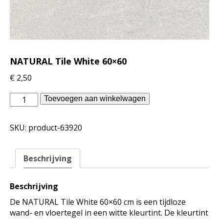
NATURAL Tile White 60×60
€
2,50
Piet
Toevoegen aan winkelwagen
Boon
binnentegels
SKU:
product-63920
-
NATURAL
Tile
Beschrijving
White
60x60
aantal
Beschrijving
De NATURAL Tile White 60×60 cm is een tijdloze
wand- en vloertegel in een witte kleurtint. De kleurtint