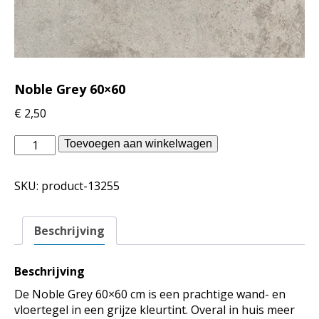
Noble Grey 60×60
€
2,50
vtwonen
Toevoegen aan winkelwagen
binnentegels
-
SKU:
product-13255
Noble
Grey
60x60
Beschrijving
aantal
Beschrijving
De Noble Grey 60×60 cm is een prachtige wand- en
vloertegel in een grijze kleurtint. Overal in huis meer