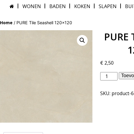
WONEN
BADEN
KOKEN
SLAPEN
BU
Home
/ PURE Tile Seashell 120×120
PURE T
1
€
2,50
Piet
Toevo
Boon
binnentegels
SKU:
product-
-
PURE
Tile
Seashell
120x120
aantal