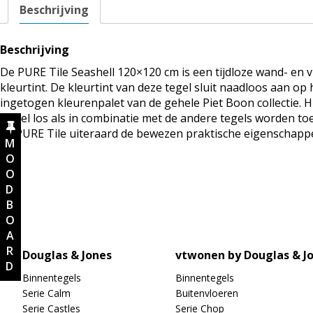
Beschrijving
Beschrijving
De PURE Tile Seashell 120×120 cm is een tijdloze wand- en v
kleurtint. De kleurtint van deze tegel sluit naadloos aan o
ingetogen kleurenpalet van de gehele Piet Boon collectie. 
zowel los als in combinatie met de andere tegels worden to
de PURE Tile uiteraard de bewezen praktische eigenschapp
MOODBOARD
Douglas & Jones
vtwonen by Douglas & J
Binnentegels
Binnentegels
Serie Calm
Buitenvloeren
Serie Castles
Serie Chop