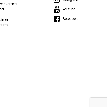
wsoverzicht
act
Youtube
Facebook
laimer
hures