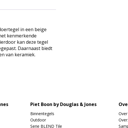
loertegel in een beige
p het kenmerkende
Hierdoor kan deze tegel
egepast. Daarnaast biedt
en van keramiek.
ones
Piet Boon by Douglas & Jones
Ove
Binnentegels
Over
Outdoor
Overz
Serie BLEND Tile
Samp