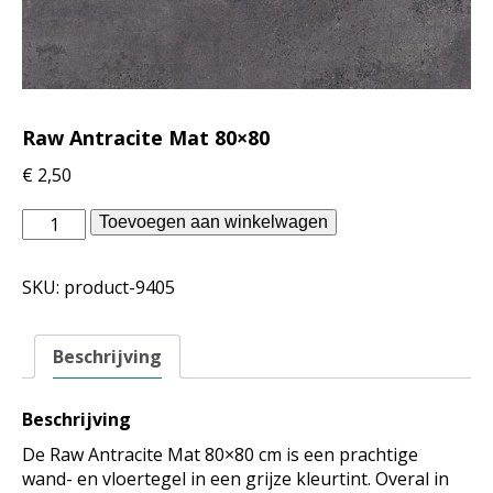
Raw Antracite Mat 80×80
€
2,50
vtwonen
Toevoegen aan winkelwagen
binnentegels
-
SKU:
product-9405
Raw
Antracite
Mat
Beschrijving
80x80
aantal
Beschrijving
De Raw Antracite Mat 80×80 cm is een prachtige
wand- en vloertegel in een grijze kleurtint. Overal in