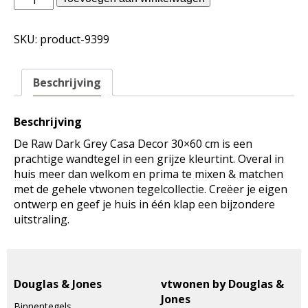
binnentegels
-
SKU:
product-9399
Raw
Dark
Grey
Beschrijving
Casa
Decor
30x60
Beschrijving
aantal
De Raw Dark Grey Casa Decor 30×60 cm is een
prachtige wandtegel in een grijze kleurtint. Overal in
huis meer dan welkom en prima te mixen & matchen
met de gehele vtwonen tegelcollectie. Creëer je eigen
ontwerp en geef je huis in één klap een bijzondere
uitstraling.
Douglas & Jones
vtwonen by Douglas &
Jones
Binnentegels