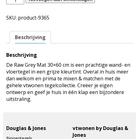
binnentegels
-
SKU:
product-9365
Raw
Grey
Mat
Beschrijving
30x60
aantal
Beschrijving
De Raw Grey Mat 30×60 cm is een prachtige wand- en
vloertegel in een grijze kleurtint. Overal in huis meer
dan welkom en prima te mixen & matchen met de
gehele vtwonen tegelcollectie. Creëer je eigen
ontwerp en geef je huis in één klap een bijzondere
uitstraling.
Douglas & Jones
vtwonen by Douglas &
Jones
Binnentegels