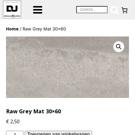
Home
/ Raw Grey Mat 30×60
Raw Grey Mat 30×60
€
2,50
vtwonen
Toevoegen aan winkelwagen