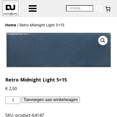
Home
/ Retro Midnight Light 5×15
Retro Midnight Light 5×15
€
2,50
Douglas
Toevoegen aan winkelwagen
Jones
binnentegels
SKU:
product-64147
-