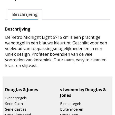
Retro
Midnight
Beschrijving
Light
5x15
aantal
Beschrijving
De Retro Midnight Light 5×15 cm is een prachtige
wandtegel in een blauwe kleurtint. Geschikt voor een
veelvoud van toepassingsmogelijkheden en in een
uniek design. Profiteer bovendien van de vele
voordelen van keramiek. Duurzaam, easy to clean en
kras- en slijtvast.
Douglas & Jones
vtwonen by Douglas &
Jones
Binnentegels
Serie Calm
Binnentegels
Serie Castles
Buitenvloeren
Serie Elemental
Serie Chop