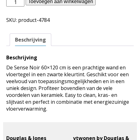
Douglas
Toevoegen aan winkelwagen
Jones
binnentegels
SKU:
product-4784
-
Sense
Noir
Beschrijving
60x120
aantal
Beschrijving
De Sense Noir 60×120 cm is een prachtige wand en
vloertegel in een zwarte kleurtint. Geschikt voor een
veelvoud van toepassingsmogelijkheden en in een
uniek design. Profiteer bovendien van de vele
voordelen van keramiek. Easy to clean, kras- en
slijtvast en perfect in combinatie met energiezuinige
vloerverwarming.
Douglas & Jones
vtwonen by Douglas &